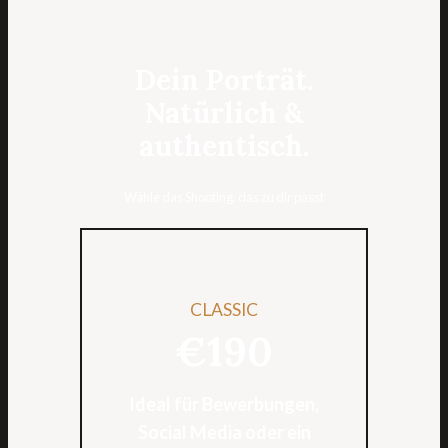
Dein Porträt.
Natürlich &
authentisch.
Wähle das Shooting, das zu dir passt
CLASSIC
€190
Ideal für Bewerbungen,
Social Media oder ein