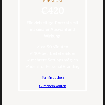
PREMIUM
€420
Für vielseitige, Porträts mit
maximaler Auswahl und
Wirkung.
✔ ca. 90 Minuten
✔ 10+ bearbeitete Bilder
✔ mehrere Settings möglich
✔ ideal für Personal Branding
Termin buchen
Gutschein kaufen